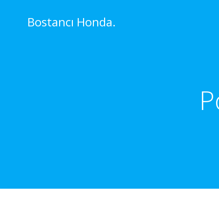
İçeriğe
geç
Bostancı Honda.
P